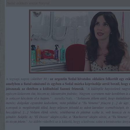
Sedal: exkluzív interjú Natyval
A tegnapi napon (
október 30
.)
az argentin Sedal hivatalos oldalára felkerült egy exk
amelyben a fiatal színésznő és egyben a Sedal márka képviselője arról beszél, hogy
játszanak az életében a különböző fazonú frizurák
. "
A különféle hajviseletek nag
egészen kiskorom óta, hiszen az édesanyám fodrász. Nagyon szerettem már korábban is a
is sokszor készítette el a hajam.
" - mondta Naty. - "
Sohasem féltem attól, hogy átalakítsa
merész dolgokat egyaránt kedveltem, mint például a "Tu Veneno" friuzra [...] de úg
szerepek is megkívánják tőled, hogy teljesen felvedd az adott karakter személyiségét, és 
hozzájárul. [...] Voltam élénk vörös, sötétbarna és platina szőke is, volt hosszú és 
göndör. Sokféle. Az "El Deseo" idején szőke, a "Kachorra" idején vörös, a "Tu Veneno"
és tiszta fekete.
" Az alábbi videóból az is kiderül, hogy a kedvenc színe a természetes árnya