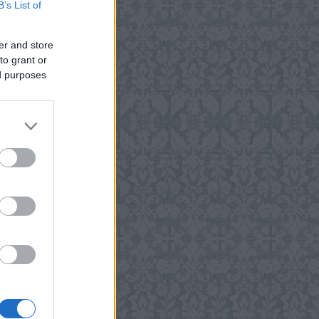
B’s List of
er and store
to grant or
ed purposes