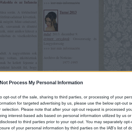
Wakolda és az Infancia
>>>
leer más información
tása során. A történelmet
Turné 2013
férfitársadalmat követünk.
ak mögött. Mint színésznő,
ek, szavaznak és döntést
zik, mint amikor kiteszi a
indul
: 2013. december 9.
odásban és viselkedésben
érintett országok
: Oroszország és
Lengyelország
>>>
leer más información
ndult. A nagyszüleim sok
Archivo de Noticias:
ny voltam, átköltöztünk
1977-1995
ak be kellett fejeznie a
ténként készült fel, hogy
Sitios Oficiales:
gyelembe veszem az álmaim,
>>>
.com
i. Ezért zavar, amikor az
>>>
Las Oreiro
et ők valósítanak meg.
Not Process My Personal Information
>>>
YouTube
petés bulikat szervezek a
Sitios Elites:
to opt-out of the sale, sharing to third parties, or processing of your per
 kelek, és amint van egy
>>>
nataliaoreiro.gr
formation for targeted advertising by us, please use the below opt-out s
gy csodálatos családom, és
>>>
venenososdesiempre.com
m is vannak gyenge napjaim
r selection. Please note that after your opt-out request is processed y
vagy, akkor az élet jobban
Informaciónes de Blog
eing interest-based ads based on personal information utilized by us or
seknek. Most, hogy van egy
webmiss
: Thessa;
disclosed to third parties prior to your opt-out. You may separately opt-
zítsem el a belső gyermeki
versión
: 8.0 "Solamente Vos Style
losure of your personal information by third parties on the IAB’s list of
'13"