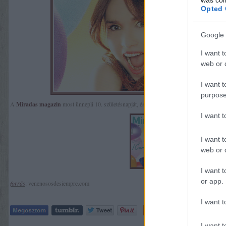
Opted 
Google 
I want t
web or d
I want t
purpose
A
Miradas magazin
most ünnepli 10. születésnapját, és
a novemberi számának címlapj
I want 
I want t
web or d
I want t
or app.
forrás
: venenososdesiempre.com
I want t
Tetszik
0
I want t