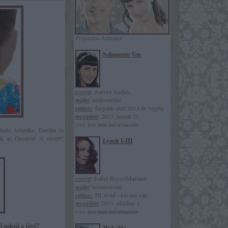
Natalia Oreiro
Proyectos Actuales:
Solamente Vos
szerep
: Aurora Andrés
műfaj
: telekomédia
státusz
: forgatás alatt 2013 év végéig
megjelent
: 2013. január 21.
>>>
leer más información
utazta Amerika, Európa és
ak az Oscarral. A recept?
Lynch I-III
szerep
: Isabel Reyes/Mariana
műfaj
: krimisorozat
státusz
: III. évad - készen van
megjelent
: 2013. október 4.
>>>
leer más información
ál neked a jövő?
Wakolda