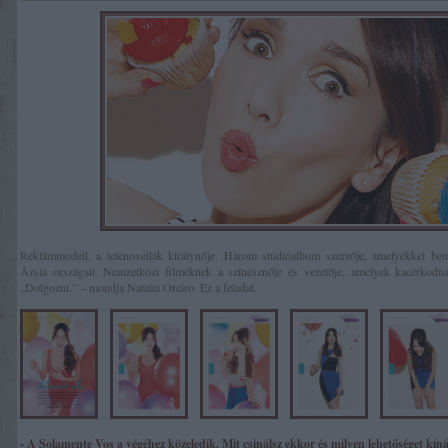
Reklámmodell, a telenovellák királynője. Három stúdióalbum szerzője, amelyekkel be
Ázsia országait. Nemzetközi filmeknek a színésznője és vezetője, amelyek kacérkodn
„Dolgozni.” – mondja Natalia Oreiro. Ez a feladat.
- A Solamente Vos a végéhez közeledik. Mit csinálsz ekkor és milyen lehetőséget kín