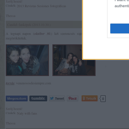
Szólj hozzá!
authenti
Címkék:
2013
Revistas
Sesiones fotográficas
Thessa
Candid: fanképek (2013.10.30.)
A tegnapi napon (
október 30.
) két szerencsés rajongónak sikerült találkoznia Nat
megörökítettek.
forrás
: venenososdesiempre.com
Tetszik
0
Szólj hozzá!
Címkék:
Naty with fans
Thessa