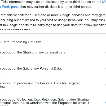
open
: 2008.05.19.
. This information may also be disclosed by us to third parties on the
IA
sz, miért történtek meg?
re-open
: 2012.05.19.
 Elképzelem a helyet, ahol
Participants
that may further disclose it to other third parties.
net
: Chrome; 1024x768
n nap elmentem és láttam,
@
: sweetlynaty@citromail.hu
Uruguayba. Raffaella Carrá
 that this website/app uses one or more Google services and may gath
url
:
sweetly-naty
ekeljem el ezt a dalt vele
>>>
leer más información
including but not limited to your visit or usage behaviour. You may click 
ni, és akkor láttam, hogy
 to Google and its third-party tags to use your data for below specifi
 a színeket, éreztem azokat
Declaración
helyzettel, amit már láttam
ogle consent section.
Ez a blog rajongói jellegű, semmiféle
kapcsolatban sem áll Natyval, a
családjával, vagy az ismerőseivel.
l Data Processing Opt Outs
Minden írás kizárólagos szerzője az
oldalnak a szerkesztője. Így kérlek,
ezt tartsd tiszteletben!
o opt-out of the Sharing of my personal data.
Chat
In
o opt-out of the Sale of my Personal Data.
In
to opt-out of processing my Personal Data for Targeted
2013.11.01. 17:10
ing.
In
o opt-out of Collection, Use, Retention, Sale, and/or Sharing
ersonal Data that Is Unrelated with the Purposes for which it
lected.