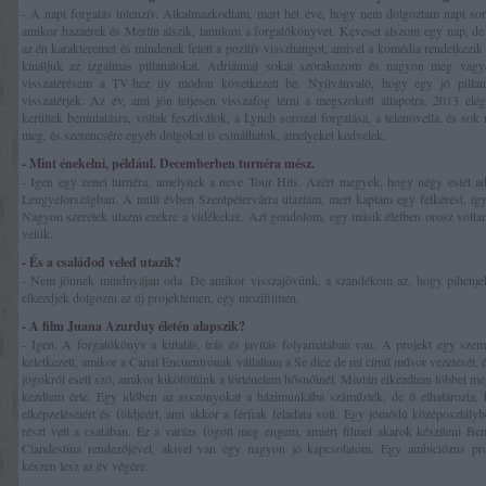
- A napi forgatás intenzív. Alkalmazkodtam, mert hét éve, hogy nem dolgoztam napi sor
amikor hazaérek és Merlín alszik, tanulom a forgatókönyvet. Keveset alszom egy nap, d
az én karakteremet és mindenek felett a pozitív visszhangot, amivel a komédia rendelkezik
kínáljuk az izgalmas pillanatokat. Adriánnal sokat szórakozom és nagyon meg vagy
visszatérésem a TV-hez ily módon következett be. Nyilvánvaló, hogy egy jó pillan
visszatérjek. Az év, ami jön teljesen visszafog térni a megszokott állapotra. 2013 elé
kerültek bemutatásra, voltak fesztiválok, a Lynch sorozat forgatása, a telenovella, és sok
meg, és szerencsére egyéb dolgokat is csinálhatok, amelyeket kedvelek.
- Mint énekelni, például. Decemberben turnéra mész.
- Igen egy zenei turnéra, amelynek a neve Tour Hits. Azért megyek, hogy négy estét a
Lengyelországban. A múlt évben Szentpétervárra utaztam, mert kaptam egy felkérést, íg
Nagyon szeretek utazni ezekre a vidékekre. Azt gondolom, egy másik életben orosz volt
velük.
- És a családod veled utazik?
- Nem jönnek mindnyájan oda. De amikor visszajövünk, a szándékom az, hogy pihenjek 
elkezdjek dolgozni az új projektemen, egy mozifilmen.
- A film Juana Azurduy életén alapszik?
- Igen. A forgatókönyv a kutatás, írás és javítás folyamatában van. A projekt egy szem
keletkezett, amikor a Canal Encuentronak vállaltam a Se dice de mí című műsor vezetését, 
jogokról esett szó, amikor kikötöttünk a történelem hősnőinél. Miután elkezdtem többet me
kezdtem érte. Egy időben az asszonyokat a házimunkába száműzték, de ő elhatározta, ho
elképzeléseiért és földjéért, ami akkor a férfiak feladata volt. Egy jómódú középosztályb
részt vett a csatában. Ez a varázs fogott meg engem, amiért filmet akarok készíteni Ben
Clandestina rendezőjével, akivel van egy nagyon jó kapcsolatom. Egy ambiciózus prod
készen lesz az év végére.