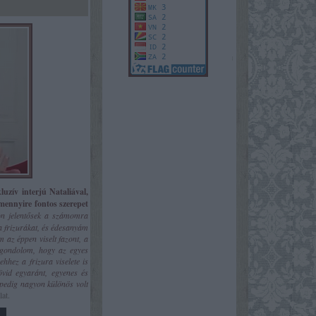
luzív interjú Nataliával,
 mennyire fontos szerepet
yon jelentősek a számomra
 frizurákat, és édesanyám
m az éppen viselt fazont, a
y gondolom, hogy az egyes
ehhez a frizura viselete is
rövid egyaránt, egyenes és
 pedig nagyon különös volt
lat.