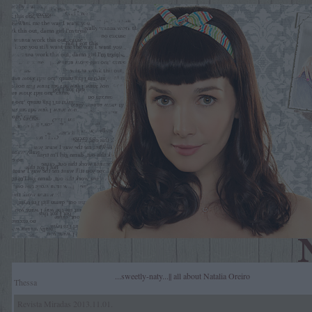
...sweetly-naty...|| all about Natalia Oreiro
Thessa
Revista Miradas 2013.11.01.