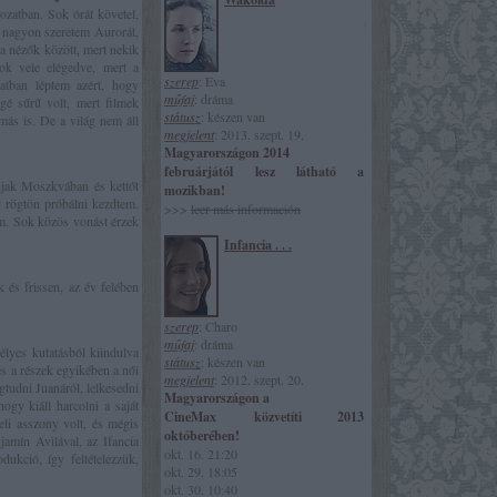
ozatban. Sok órát követel,
e nagyon szeretem Aurorát,
 a nézők között, mert nekik
ok vele elégedve, mert a
szerep
: Eva
atban léptem azért, hogy
műfaj
: dráma
ggé sűrű volt, mert filmek
státusz
: készen van
 más is. De a világ nem áll
megjelent
: 2013. szept. 19.
Magyarországon 2014
februárjától
lesz látható a
djak Moszkvában és kettőt
mozikban!
y rögtön próbálni kezdtem.
>>>
leer más información
am. Sok közös vonást érzek
Infancia . . .
és frissen, az év felében
szerep
: Charo
műfaj
: dráma
élyes kutatásból kiindulva
státusz
: készen van
és a részek egyikében a női
megjelent
: 2012. szept. 20.
gtudni Juanáról, lelkesedni
Magyarországon a
gy kiáll harcolni a saját
CineMax
közvetíti 2013
eli asszony volt, és mégis
októberében!
jamín Avilával, az Ifancia
okt. 16. 21:20
ukció, így feltételezzük,
okt. 29. 18:05
okt. 30. 10:40