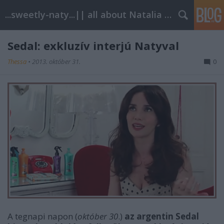
...sweetly-naty...|| all about Natalia Oreiro
Sedal: exkluzív interjú Natyval
Thessa
•
2013. október 31.
0
A tegnapi napon (
október 30
.)
az argentin Sedal