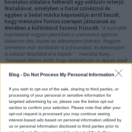
hivatalos oldalára felkerült egy exkluzív interjú
Nataliával, amelyben a fiatal színésznő és
egyben a Sedal márka képviselője arról beszél,
hogy mennyire fontos szerepet játszanak az
életében a különböző fazonú frizurák
. "
A különféle
hajviseletek nagyon jelentősek a számomra egészen
kiskorom óta, hiszen az édesanyám fodrász. Nagyon
szerettem már korábban is a frizurákat, és édesanyám
is sokszor készítette el a hajam.
" - mondta Naty. -
"
Sohasem féltem attól, hogy átalakítsam az éppen viselt
fazont, a merész dolgokat egyaránt kedveltem, mint
például a "Tu Veneno" friuzra [...] de úgy gondolom,
Blog -
Do Not Process My Personal Information
hogy az egyes szerepek is megkívánják tőled, hogy
teljesen felvedd az adott karakter személyiségét, és
If you wish to opt-out of the sale, sharing to third parties, or
ehhez a frizura viselete is hozzájárul. [...] Voltam élénk
processing of your personal or sensitive information for
vörös, sötétbarna és platina szőke is, volt hosszú és
targeted advertising by us, please use the below opt-out
rövid egyaránt, egyenes és göndör. Sokféle. Az "El
section to confirm your selection. Please note that after your
Deseo" idején szőke, a "Kachorra" idején vörös, a "Tu
opt-out request is processed you may continue seeing
Veneno" pedig nagyon különös volt és tiszta fekete.
" Az
interest-based ads based on personal information utilized by
alábbi videóból az is kiderül, hogy a kedvenc színe a
us or personal information disclosed to third parties prior to
természetes árnyalat.