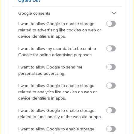
Opted Out
Ajánlott bejegyzések:
Google consents
I want to allow Google to enable storage
related to advertising like cookies on web or
Candid: fanképek (2013.10.30.)
device identifiers in apps.
I want to allow my user data to be sent to
Google for online advertising purposes.
Naty üzenete a lengyel rajongóknak
I want to allow Google to send me
personalized advertising.
I want to allow Google to enable storage
related to analytics like cookies on web or
Revista: Planeta Urbano backstage
device identifiers in apps.
I want to allow Google to enable storage
related to functionality of the website or app.
Solamente Vos: Make a Wish Argentina
I want to allow Google to enable storage