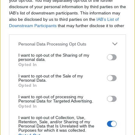
your opt-out. You may separately opt-out of the further
disclosure of your personal information by third parties on the
IAB’s list of downstream participants. This information may
also be disclosed by us to third parties on the
IAB’s List of
Downstream Participants
that may further disclose it to other
third parties.
Please note that this website/app uses one or more Google
Personal Data Processing Opt Outs
services and may gather and store information including but
not limited to your visit or usage behaviour. You may click to
I want to opt-out of the Sharing of my
personal data.
grant or deny consent to Google and its third-party tags to
Opted In
use your data for below specified purposes in below Google
consent section.
I want to opt-out of the Sale of my
Personal Data.
forrás
: sedal.com.ar
Opted In
I want to opt-out of processing my
Personal Data for Targeted Advertising.
Opted In
Címkék:
2013
Sedal
Entrevistas
I want to opt-out of Collection, Use,
Retention, Sale, and/or Sharing of my
Personal Data that Is Unrelated with the
Purposes for which it was collected.